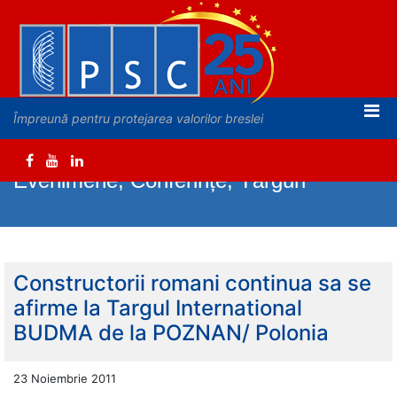
Împreună pentru protejarea valorilor breslei
Evenimene, Conferințe, Târguri
Constructorii romani continua sa se
afirme la Targul International
BUDMA de la POZNAN/ Polonia
23 Noiembrie 2011