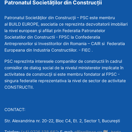
Patronatul Societăților din Construcții
Patronatul Societăţilor din Construcţii – PSC este membru
al BUILD EUROPE, asociatia ce reprezinta dezvoltatorii imobiliari
la nivel european şi afiliat prin Federatia Patronatelor
Societatilor din Constructii - FPSC la Confederatia
Antreprenorilor si Investitorilor din Romania – CAIR si Federatia
Europeana din Industria Constructiilor. - FIEC .
PSC reprezInta interesele companiilor de constructii în cadrul
comisiilor de dialog social de la nivelul ministerelor implicate în
activitatea de construcţii si este membru fondator al FPSC -
singura federatie reprezentativa la nivel de sector de activitate
CONSTRUCTII.
CONTACT:
Str. Alexandrina nr. 20-22, Bloc C4, Et. 2, Sector 1, București
Telefon:
(+4) 0726 138 662
; E-mail:
office@psc.ro
;
harta