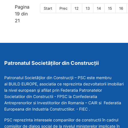
Pagina
Start
Prec
12
13
14
15
16
19 din
21
Patronatul Societăților din Construcții
Patronatul Societăţilor din Construcţii – PSC este membru
al BUILD EUROPE, asociatia ce reprezinta dezvoltatorii imobiliari
la nivel european şi afiliat prin Federatia Patronatelor
Societatilor din Constructii - FPSC la Confederatia
Antreprenorilor si Investitorilor din Romania – CAIR si Federatia
Europeana din Industria Constructiilor. - FIEC .
PSC reprezInta interesele companiilor de constructii în cadrul
comisiilor de dialog social de la nivelul ministerelor implicate în