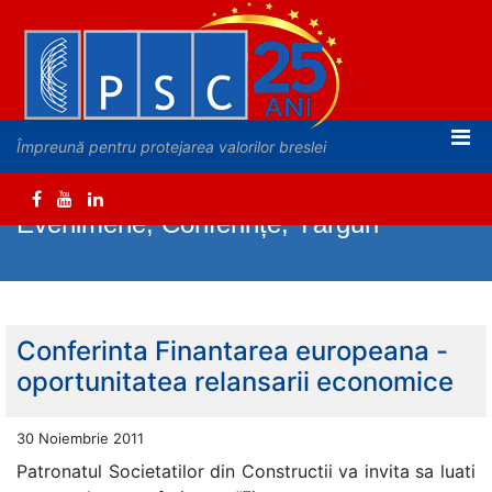
Împreună pentru protejarea valorilor breslei
Evenimene, Conferințe, Târguri
Conferinta Finantarea europeana -
oportunitatea relansarii economice
30 Noiembrie 2011
Patronatul Societatilor din Constructii va invita sa luati