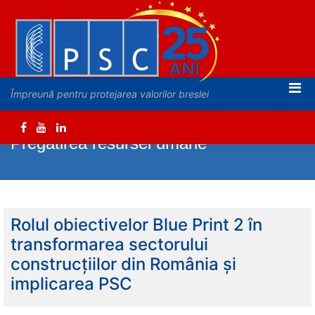
Împreună pentru protejarea valorilor breslei
Pregatirea resursei umane
Rolul obiectivelor Blue Print 2 în
transformarea sectorului
construcțiilor din România și
implicarea PSC