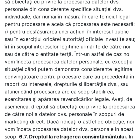
să obiectaţi cu privire la procesarea datelor dvs.
personale din considerente specifice situaţiei dvs.
individuale, dar numai în măsura în care temeiul legal
pentru procesare e acela că procesarea este necesară:
i) pentru desfăşurarea unei acţiuni în interesul public
sau în exerciţiul oricărei autorităţi oficiale investite sau;
îi) în scopul intereselor legitime urmărite de către noi
sau de către o entitate terţă. Într-un astfel de caz noi
vom înceta procesarea datelor personale, cu excepţia
situaţiei când putem demonstra considerente legitime
convingătoare pentru procesare care au precedenţă în
raport cu interesele, drepturile şi libertăţile dvs., sau
atunci când procesarea are ca scop stabilirea,
exercitarea şi apărarea revendicărilor legale.
Aveţi, de
asemenea, dreptul să obiectaţi cu privire la procesarea
de către noi a datelor dvs. personale în scopuri de
marketing direct. Dacă ridicaţi o astfel de obiecţie, noi
vom înceta procesarea datelor dvs. personale în acest
scop.
6.7. Dreptul la retragerea consimţământului.
În