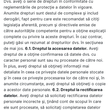
Dvs. aveţi o serie de drepturi în conformitate cu
reglementările de protecţie a datelor în vigoare.
Anumite drepturi sunt destul de complexe şi includ
derogări, fapt pentru care este recomandat să citiţi
legislaţia aferentă, precum şi directivele emise de
către autorităţile competente pentru a obţine explicaţii
complete cu privire la aceste drepturi. În caz contrar,
puteţi găsi un rezumat al drepturilor dvs. în secţiunea
de mai jos.
6.1. Dreptul la accesarea datelor.
Aveţi
dreptul de a obţine confirmarea că datele dvs. cu
caracter personal sunt sau nu procesate de către noi.
În plus, aveţi dreptul să obţineţi informaţii mai
detaliate în ceea ce priveşte datele personale stocate
şi în ceea ce priveşte procesarea lor de către noi şi, în
anumite circumstanţe, aveţi dreptul să obţineţi o copie
a acestor date personale.
6.2. Dreptul la rectificarea
datelor.
Aveţi dreptul să solicitaţi rectificarea datelor
personale incorecte şi, ţinând cont de scopul în care
ele sunt procesate, să solicitaţi completarea datelor