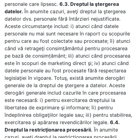
personale care lipsesc.
6.3. Dreptul la ştergerea
datelor.
În anumite cazuri, aveţi dreptul la ştergerea
datelor dvs. personale fără întârzieri nejustificate.
Aceste circumstanţe includ: i) atunci când datele
personale nu mai sunt necesare în raport cu scopurile
pentru care au fost colectate sau procesate; îi) atunci
când vă retrageţi consimţământul pentru procesarea
pe bază de consim
ț
ământ; iii) atunci când procesarea
este în scopuri de marketing direct şi; iv) atunci când
datele personale au fost procesate fără respectarea
legislaţiei în vigoare. Totuş, există anumite derogări
generale de la dreptul de ştergere a datelor. Aceste
derogări generale includ cazurile în care procesarea
este necesară: i) pentru exercitarea dreptului la
libertatea de exprimare şi informare; îi) pentru
îndeplinirea obligaţiilor legale sau; iii) pentru stabilirea,
exercitarea şi apărarea revendicărilor legale.
6.4.
Dreptul la restricţionarea procesării.
În anumite
cazuri, aveţi dreptul la restricţionarea procesării