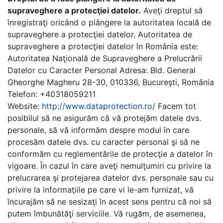
supraveghere a protecţiei datelor.
Aveţi dreptul să
înregistraţi oricând o plângere la autoritatea locală de
supraveghere a protecţiei datelor. Autoritatea de
supraveghere a protecţiei datelor în România este:
Autoritatea Naţională de Supraveghere a Prelucrării
Datelor cu Caracter Personal
Adresa: Bld. General
Gheorghe Magheru 28-30, 010336, Bucureşti, România
Telefon: +40318059211
Website:
http://www.dataprotection.ro/
Facem tot
posibilul să ne asigurăm că vă protejăm datele dvs.
personale, să vă informăm despre modul în care
procesăm datele dvs. cu caracter personal şi să ne
conformăm cu reglementările de protecţie a datelor în
vigoare. În cazul în care aveţi nemulţumiri cu privire la
prelucrarea şi protejarea datelor dvs. personale sau cu
privire la informaţiile pe care vi le-am furnizat, vă
încurajăm să ne sesizaţi în acest sens pentru că noi să
putem îmbunătăţi serviciile. Vă rugăm, de asemenea,