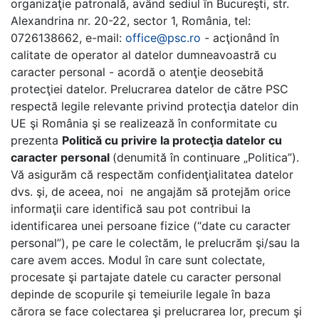
organizaţie patronală, având sediul în Bucureşti, str.
Alexandrina nr. 20-22, sector 1, România, tel:
0726138662
, e-mail:
office@psc.ro
- acţionând în
calitate de operator al datelor dumneavoastră cu
caracter personal - acordă o atenţie deosebită
protecţiei datelor. Prelucrarea datelor de către PSC
respectă legile relevante privind protecţia datelor din
UE şi România şi se realizează în conformitate cu
prezenta
Politică cu privire la protecţia datelor cu
caracter personal
(denumită în continuare „Politica”).
Vă asigurăm că respectăm confidenţialitatea datelor
dvs. şi, de aceea, noi ne angajăm să protejăm orice
informaţii care identifică sau pot contribui la
identificarea unei persoane fizice (“date cu caracter
personal”), pe care le colectăm, le prelucrăm şi/sau la
care avem acces.
Modul în care sunt colectate,
procesate şi partajate datele cu caracter personal
depinde de scopurile şi temeiurile legale în baza
cărora se face colectarea şi prelucrarea lor, precum şi