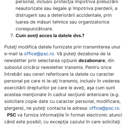
personal, inclusiv protecţia împotriva prelucrării
neautorizate sau ilegale şi împotriva pierderii, a
distrugerii sau a deteriorării accidentale, prin
luarea de măsuri tehnice sau organizatorice
corespunzătoare.
Cum aveţi acces la datele dvs.?
Puteţi modifica datele furnizate prin transmiterea unui
e-mail la
office@psc.ro
.
Vă puteţi dezabona de la
newsletter prin selectarea opţiunii
dezabonare
, din
subsolul oricărui newsletter transmis.
Pentru orice
întrebări sau cereri referitoare la datele cu caracter
personal pe care ni le-aţi transmis, inclusiv în vederea
exercitării drepturilor pe care le aveţi, aşa cum sunt
acestea menţionate în cadrul secţiunii anterioare (e.g.
solicitare copie date cu caracter personal, modificare,
ştergere), ne puteţi contacta la adresa:
office@psc.ro
.
PSC
va furniza informaţiile în format electronic atunci
când este posibil, cu excepţia cazului în care solicitaţi