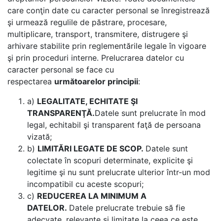
care conţin date cu caracter personal se înregistrează
şi urmează regulile de păstrare, procesare,
multiplicare, transport, transmitere, distrugere şi
arhivare stabilite prin reglementările legale în vigoare
şi prin proceduri interne.
Prelucrarea datelor cu
caracter personal se face cu
respectarea
următoarelor principii
:
a)
LEGALITATE, ECHITATE ŞI
TRANSPARENŢĂ.
Datele sunt prelucrate în mod
legal, echitabil şi transparent faţă de persoana
vizată;
b)
LIMITĂRI LEGATE DE SCOP.
Datele sunt
colectate în scopuri determinate, explicite şi
legitime şi nu sunt prelucrate ulterior într-un mod
incompatibil cu aceste scopuri;
c)
REDUCEREA LA MINIMUM A
DATELOR.
Datele prelucrate trebuie să fie
adecvate, relevante şi limitate la ceea ce este