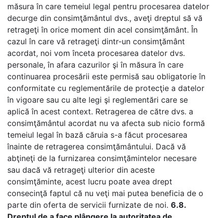
măsura în care temeiul legal pentru procesarea datelor
decurge din consimţământul dvs., aveţi dreptul să vă
retrageţi în orice moment din acel consimţământ.
În
cazul în care vă retrageţi dintr-un consimţământ
acordat, noi vom înceta procesarea datelor dvs.
personale, în afara cazurilor şi în măsura în care
continuarea procesării este permisă sau obligatorie în
conformitate cu reglementările de protecţie a datelor
în vigoare sau cu alte legi şi reglementări care se
aplică în acest context. Retragerea de către dvs. a
consimţământul acordat nu va afecta sub nicio formă
temeiul legal în bază căruia s-a făcut procesarea
înainte de retragerea consimţământului.
Dacă vă
abţineţi de la furnizarea consimţămintelor necesare
sau dacă vă retrageţi ulterior din aceste
consimţăminte, acest lucru poate avea drept
consecinţă faptul că nu veţi mai putea beneficia de o
parte din oferta de servicii furnizate de noi.
6.8.
Dreptul de a face plângere la autoritatea de