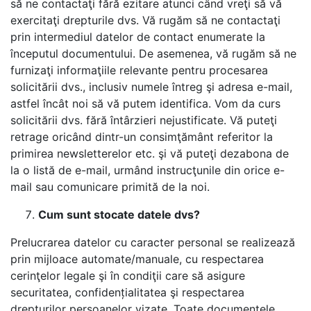
să ne contactaţi fără ezitare atunci când vreţi să vă
exercitaţi drepturile dvs.
Vă rugăm să ne contactaţi
prin intermediul datelor de contact enumerate la
începutul documentului. De asemenea, vă rugăm să ne
furnizaţi informaţiile relevante pentru procesarea
solicitării dvs., inclusiv numele întreg şi adresa e-mail,
astfel încât noi să vă putem identifica. Vom da curs
solicitării dvs. fără întârzieri nejustificate.
Vă puteţi
retrage oricând dintr-un consimţământ referitor la
primirea newsletterelor etc. şi vă puteţi dezabona de
la o listă de e-mail, urmând instrucţunile din orice e-
mail sau comunicare primită de la noi.
Cum sunt stocate datele dvs?
Prelucrarea datelor cu caracter personal se realizează
prin mijloace automate/manuale, cu respectarea
cerinţelor legale şi în condiţii care să asigure
securitatea, confiden
ț
ialitatea şi respectarea
drepturilor persoanelor vizate.
Toate documentele