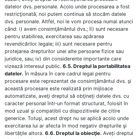
datelor dvs. personale. Acolo unde procesarea a fost
restricţionată, noi putem continua să stocăm datele
dvs. personale. Altfel, noi le vom procesa numai atunci
când: i) avem consimţământul dvs.; îi) sunt necesare
pentru stabilirea, exercitarea sau apărarea
revendicărilor legale; iii) sunt necesare pentru
protejarea drepturilor unei alte persoane fizice sau
juridice, sau; iv) din considerente importante care
vizează interesul public.
6.5. Dreptul la portabilitatea
datelor.
În măsura în care cadrul legal pentru
procesare este reprezentat de consimţământul dvs. şi
această procesare este realizată prin mijloace
automatizate, aveţi dreptul să obţineţi datele dvs. cu
caracter personal într-un format structurat, folosit în
mod uzual şi compatibil cu dispozitivele de citire
generice. Totuşi, acest drept nu se aplică acolo unde
exercitarea lui ar afecta în mod negativ drepturile şi
libertăţile altora.
6.6. Dreptul la obiecţie.
Ave
ț
i dreptul