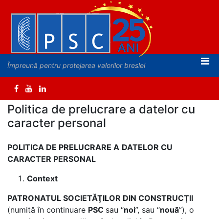
Împreună pentru protejarea valorilor breslei
Politica de prelucrare a datelor cu
caracter personal
POLITICA DE PRELUCRARE A
DATELOR CU
CARACTER PERSONAL
Context
PATRONATUL SOCIETĂŢILOR DIN CONSTRUCŢII
(numită în continuare
PSC
sau
“
noi
”,
sau
“
nouă
”), o