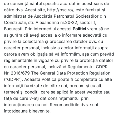
de consimţământul specific acordat în acest sens de
către dvs.
Acest site, http://psc.ro/, este furnizat şi
administrat de Asociatia Patronatul Societatilor din
Constructii, str. Alexandrina nr.20-22, sector 1,
Bucuresti.
Prin intermediul acestei
Politici
vrem să ne
asigurăm că aveţi acces la o informare adecvată cu
privire la colectarea şi procesarea datelor dvs. cu
caracter personal, inclusiv a acelor informaţii asupra
cărora avem obligaţia să vă informăm, aşa cum prevăd
reglementările în vigoare cu privire la protecţia datelor
cu caracter personal, incluzând Regulamentul GDPR
Nr. 2016/679 The General Data Protection Regulation
(“GDPR”).
Această Politică poate fi completată cu alte
informaţii furnizate de către noi, precum şi cu alţi
termeni şi condiţii care se aplică în acest website sau
faţă de care v-aţi dat consimţământul prin
interacţionarea cu noi.
Recomandările dvs. sunt
întotdeauna binevenite.