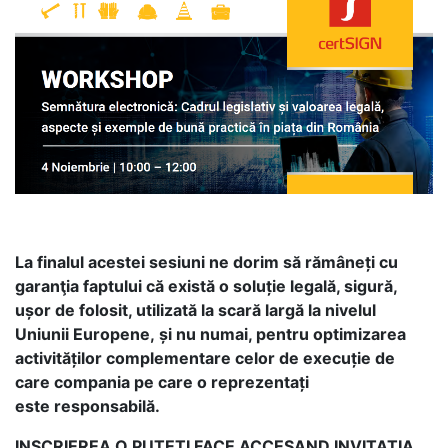
La finalul acestei sesiuni ne
dorim să rămâneți cu
garanţia
faptului că există o
soluție legală, sigură,
ușor
de folosit, utilizată la scară
largă la nivelul
Uniunii Europene,
și nu numai, pentru
optimizarea
activităților
complementare celor de
execuție de
care compania
pe care o reprezentați
este
responsabilă.
INSCRIEREA O PUTETI FACE ACCESAND INVITATIA