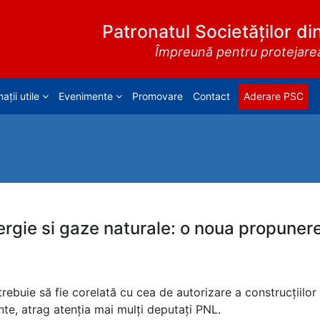
Patronatul Societăților di
Împreună pentru protejarea 
ații utile
Evenimente
Promovare
Contact
Aderare PSC
nergie si gaze naturale: o noua propunere
trebuie să fie corelată cu cea de autorizare a construcțiilor
nte, atrag atenția mai mulți deputați PNL.