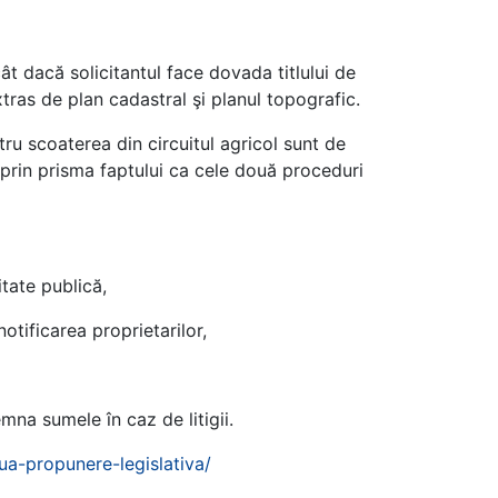
t dacă solicitantul face dovada titlului de
xtras de plan cadastral şi planul topografic.
ntru scoaterea din circuitul agricol sunt de
s prin prisma faptului ca cele două proceduri
itate publică,
otificarea proprietarilor,
mna sumele în caz de litigii.
oua-propunere-legislativa/