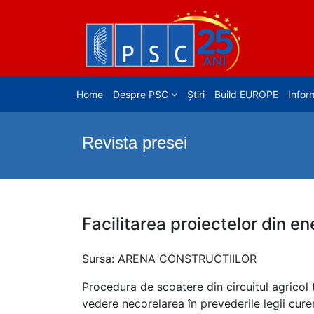
Home
Despre PSC
Știri
Build EUROPE
Inform
Revista presei
Facilitarea proiectelor din e
Sursa: ARENA CONSTRUCTIILOR
Procedura de scoatere din circuitul agricol 
vedere necorelarea în prevederile legii cure