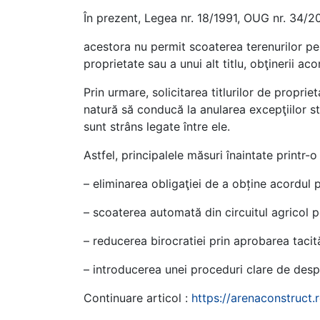
În prezent, Legea nr. 18/1991, OUG nr. 34/201
acestora nu permit scoaterea terenurilor pe
proprietate sau a unui alt titlu, obţinerii a
Prin urmare, solicitarea titlurilor de proprie
natură să conducă la anularea excepţiilor st
sunt strâns legate între ele.
Astfel, principalele măsuri înaintate printr-
– eliminarea obligaţiei de a obține acordul p
– scoaterea automată din circuitul agricol pe
– reducerea birocratiei prin aprobarea tacită
– introducerea unei proceduri clare de despă
Continuare articol :
https://arenaconstruct.