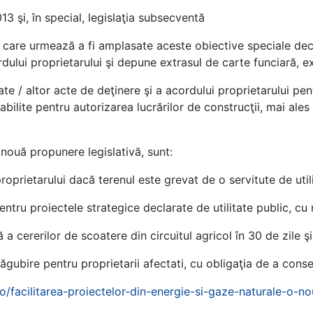
3 şi, în special, legislaţia subsecventă
 care urmează a fi amplasate aceste obiective speciale decâ
cordului proprietarului şi depune extrasul de carte funciară, e
tate / altor acte de deţinere şi a acordului proprietarului pe
abilite pentru autorizarea lucrărilor de construcţii, mai ale
o nouă propunere legislativă, sunt:
roprietarului dacă terenul este grevat de o servitute de util
ntru proiectele strategice declarate de utilitate public, cu n
 a cererilor de scoatere din circuitul agricol în 30 de zile şi
gubire pentru proprietarii afectati, cu obligaţia de a conse
ro/facilitarea-proiectelor-din-energie-si-gaze-naturale-o-n