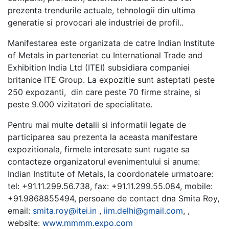
prezenta trendurile actuale, tehnologii din ultima
generatie si provocari ale industriei de profil..
Manifestarea este organizata de catre Indian Institute
of Metals in parteneriat cu International Trade and
Exhibition India Ltd (ITEI) subsidiara companiei
britanice ITE Group. La expozitie sunt asteptati peste
250 expozanti, din care peste 70 firme straine, si
peste 9.000 vizitatori de specialitate.
Pentru mai multe detalii si informatii legate de
participarea sau prezenta la aceasta manifestare
expozitionala, firmele interesate sunt rugate sa
contacteze organizatorul evenimentului si anume:
Indian Institute of Metals, la coordonatele urmatoare:
tel: +91.11.299.56.738, fax: +91.11.299.55.084, mobile:
+91.9868855494, persoane de contact dna Smita Roy,
email:
smita.roy@itei.in
,
iim.delhi@gmail.com
, ,
website:
www.mmmm.expo.com