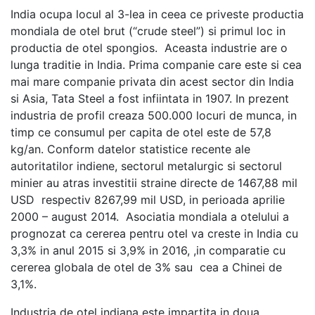
India ocupa locul al 3-lea in ceea ce priveste productia
mondiala de otel brut (“crude steel”) si primul loc in
productia de otel spongios. Aceasta industrie are o
lunga traditie in India. Prima companie care este si cea
mai mare companie privata din acest sector din India
si Asia, Tata Steel a fost infiintata in 1907. In prezent
industria de profil creaza 500.000 locuri de munca, in
timp ce consumul per capita de otel este de 57,8
kg/an. Conform datelor statistice recente ale
autoritatilor indiene, sectorul metalurgic si sectorul
minier au atras investitii straine directe de 1467,88 mil
USD respectiv 8267,99 mil USD, in perioada aprilie
2000 – august 2014. Asociatia mondiala a otelului a
prognozat ca cererea pentru otel va creste in India cu
3,3% in anul 2015 si 3,9% in 2016, ,in comparatie cu
cererea globala de otel de 3% sau cea a Chinei de
3,1%.
Industria de otel indiana este impartita in doua