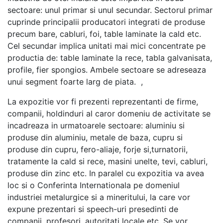
sectoare: unul primar si unul secundar. Sectorul primar
cuprinde principalii producatori integrati de produse
precum bare, cabluri, foi, table laminate la cald etc.
Cel secundar implica unitati mai mici concentrate pe
productia de: table laminate la rece, tabla galvanisata,
profile, fier spongios. Ambele sectoare se adreseaza
unui segment foarte larg de piata. ,
La expozitie vor fi prezenti reprezentanti de firme,
companii, holdinduri al caror domeniu de activitate se
incadreaza in urmatoarele sectoare: aluminiu si
produse din aluminiu, metale de baza, cupru si
produse din cupru, fero-aliaje, forje si,turnatorii,
tratamente la cald si rece, masini unelte, tevi, cabluri,
produse din zinc etc. In paralel cu expozitia va avea
loc si o Conferinta Internationala pe domeniul
industriei metalurgice si a mineritului, la care vor
expune prezentari si speech-uri presedinti de
companii, profesori, autoritati locale etc. Se vor