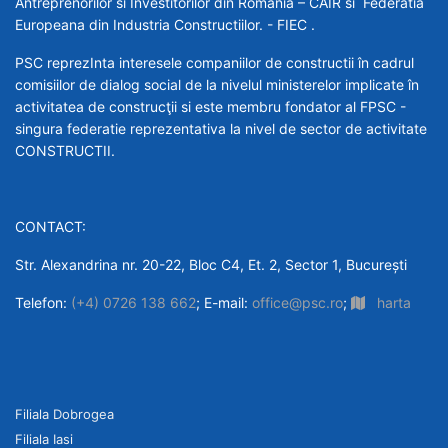
Antreprenorilor si Investitorilor din Romania – CAIR si Federatia
Europeana din Industria Constructiilor. - FIEC .
PSC reprezInta interesele companiilor de constructii în cadrul
comisiilor de dialog social de la nivelul ministerelor implicate în
activitatea de construcţii si este membru fondator al FPSC -
singura federatie reprezentativa la nivel de sector de activitate
CONSTRUCTII.
CONTACT:
Str. Alexandrina nr. 20-22, Bloc C4, Et. 2, Sector 1, București
Telefon:
(+4) 0726 138 662
; E-mail:
office@psc.ro
;
harta
Filiala Dobrogea
Filiala Iasi