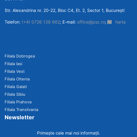
Str. Alexandrina nr. 20-22, Bloc C4, Et. 2, Sector 1, București
Telefon:
(+4) 0726 138 662
; E-mail:
office@psc.ro
;
harta
Filiala Dobrogea
Filiala Iasi
Filiala Vest
Filiala Oltenia
Filiala Galati
Filiala Sibiu
Filiala Prahova
Filiala Transilvania
Newsletter
Primește cele mai noi informații.