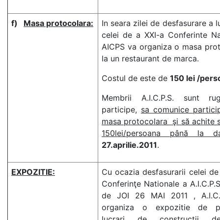
f)
Masa protocolara:
In seara zilei de desfasurare a l
celei de a XXI-a Conferinte Na
AICPS va organiza o masa prot
la un restaurant de marca.
Costul de este de
150 lei /pers
Membrii A.I.C.P.S. sunt ru
participe,
sa comunice partici
masa protocolara şi să achite
150lei/persoana până la 
27.aprilie.2011
.
EXPOZITIE:
Cu ocazia desfasurarii celei de
Conferinţe Nationale a A.I.C.P.S
de JOI 26 MAI 2011 , A.I.C.
organiza o expozitie de pr
lucrari de constructii de