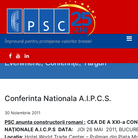
Împreună pentru protejarea valorilor breslei
Evenimene, Conferințe, Târguri
Conferinta Nationala A.I.P.C.S.
30 Noiembrie 2011
PSC anunta constructorii romani
:
CEA
DE A XXI-a
CON
NAŢIONALE A.I.C.P.S
DATA
:
JOI 26 MAI 2011, BUCUR
Locaţia:
Hotel World Trade Center – Pullman din Piata Mo