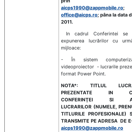
prin ema
aicps1990@zappmobile.ro
;
office@aicps.ro
; pâna la data 
2011.
In cadrul Conferintei se 
expunerea lucrărilor cu urmă
mijloace:
- În sistem computeri
videoproiector - lucrarile preze
format Power Point.
NOTA*: TITLUL LUCRĂ
PREZENTATE IN CA
CONFERINŢEI SI AU
LUCRARILOR
(NUMELE, PREN
TITLURILE PROFESIONALE) 
TRANSMITE PE ADRESA DE E
aicps1990@zappmobile.ro
s