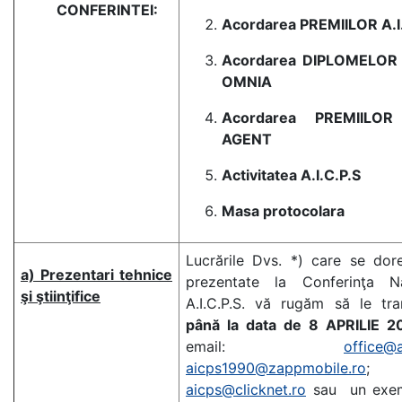
CONFERINTEI:
Acordarea PREMIILOR A.I
Acordarea DIPLOMELOR
OMNIA
Acordarea PREMIILO
AGENT
Activitatea A.I.C.P.S
Masa protocolara
Lucrările Dvs. *) care se dor
a) Prezentari tehnice
prezentate la Conferinţa Na
şi ştiinţifice
A.I.C.P.S. vă rugăm să le tra
până la data de 8 APRILIE 2
email:
office@a
aicps1990@zappmobile.ro
;
aicps@clicknet.ro
sau un exem