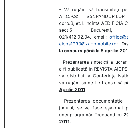
- Vă rugăm să transmiteţi pe
A.I.C.P.S: Sos.PANDURILOR
corp.B, et.1, incinta AEDIFICIA 
sect.5, Bucureşti, te
021/412.02.04, email:
office@a
aicps1990@zappmobile.ro
; ,
în
la concurs
pănâ la 8 aprilie 20
- Prezentarea sintetică a lucrări
a fi publicată în REVISTA AICPS
va distribui la Conferinţa Naţ
vă rugăm să ne fie transmisă
p
Aprilie 2011
.
- Prezentarea documentaţiei 
juriului, se va face eşalonat
unei programări începând cu
20
2011.