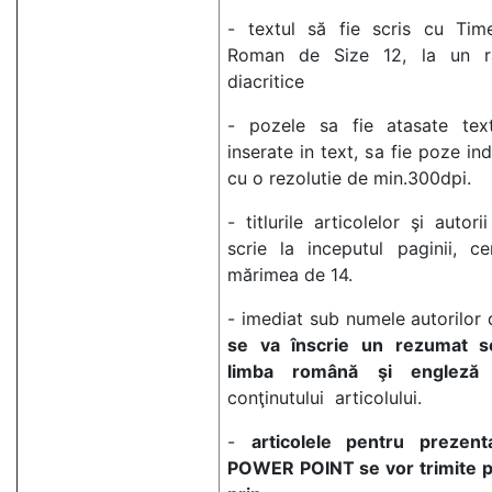
- textul să fie scris cu Ti
Roman de Size 12, la un 
diacritice
- pozele sa fie atasate textu
inserate in text, sa fie poze ind
cu o rezolutie de min.300dpi.
- titlurile articolelor şi autori
scrie la inceputul paginii, ce
mărimea de 14.
- imediat sub numele autorilor di
se va înscrie un rezumat sc
limba română şi engleză
d
conţinutului articolului.
-
articolele pentru prezent
POWER POINT se vor trimite 