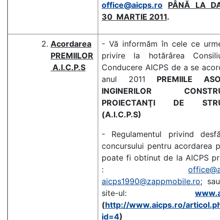
office@aicps.ro
PÂNĂ LA D
30 MARTIE 2011
.
Acordarea
- Vă informăm în cele ce urm
PREMIILOR
privire la hotărârea Consili
A.I.C.P.S
Conducere AICPS de a se acord
anul 2011
PREMIILE ASOC
INGINERILOR CONSTRU
PROIECTANŢI DE STRU
(A.I.C.P.S)
- Regulamentul privind desfă
concursului pentru acordarea p
poate fi obtinut de la AICPS pr
:
office@a
aicps1990@zappmobile.ro
; sa
site-ul:
www.a
(
http://www.aicps.ro/articol.p
id=4
)