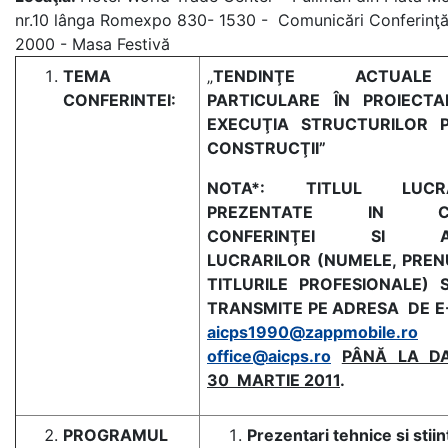
nr.10 lânga Romexpo 830- 1530 - Comunicări Conferinţ
2000 - Masa Festivă
TEMA
„
TENDINŢE ACTUAL
CONFERINTEI:
PARTICULARE ÎN PROIECTA
EXECUŢIA STRUCTURILOR 
CONSTRUCŢII”
NOTA
*: TITLUL LUCRĂ
PREZENTATE IN CA
CONFERINŢEI SI AU
LUCRARILOR
(NUMELE, PREN
TITLURILE PROFESIONALE) 
TRANSMITE PE ADRESA DE E
aicps1990@zappmobile.ro
s
office@aicps.ro
PÂNĂ LA D
30 MARTIE 2011
.
PROGRAMUL
Prezentari tehnice si stiin