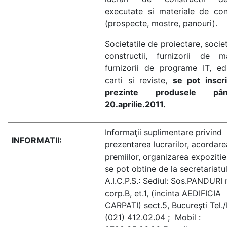
executate si materiale de cons
(prospecte, mostre, panouri).
Societatile de proiectare, societ
constructii, furnizorii de ma
furnizorii de programe IT, ed
carti si reviste,
se pot inscr
prezinte produsele
pâ
20.aprilie.2011
.
Informaţii suplimentare privind
INFORMATII:
prezentarea lucrarilor, acordare
premiilor, organizarea expozitiei
se pot obtine de la secretariatu
A.I.C.P.S.: Sediul: Sos.PANDURI 
corp.B, et.1, (incinta AEDIFICIA
CARPATI) sect.5, Bucureşti Tel./
(021) 412.02.04 ; Mobil :