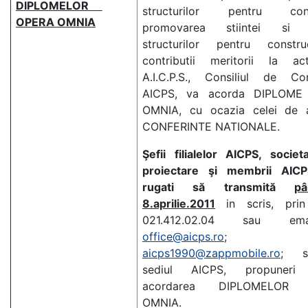
DIPLOMELOR
structurilor pentru const
OPERA OMNIA
promovarea stiintei si t
structurilor pentru constru
contributii meritorii la acti
A.I.C.P.S., Consiliul de Co
AICPS, va acorda DIPLOME
OMNIA, cu ocazia celei de 
CONFERINTE NATIONALE.
Şefii filialelor AICPS, societ
proiectare şi membrii AIC
rugati să transmită
p
8.aprilie.2011
in scris, pri
021.412.02.04 sau em
office@aicps.ro
;
aicps1990@zappmobile.ro
; s
sediul AICPS, propuneri 
acordarea DIPLOMELOR
OMNIA.